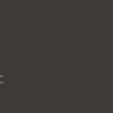
as
gen