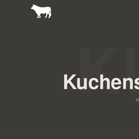
Kuchens
W